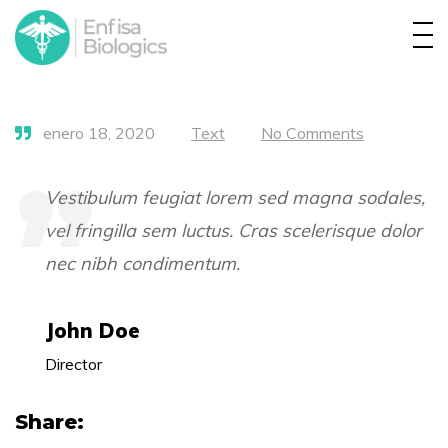
Home
Company
Products
enero 18, 2020
Text
No Comments
Quality
Vestibulum feugiat lorem sed magna sodales,
Distribution
vel fringilla sem luctus. Cras scelerisque dolor
nec nibh condimentum.
Contact
English
John Doe
Director
Share: